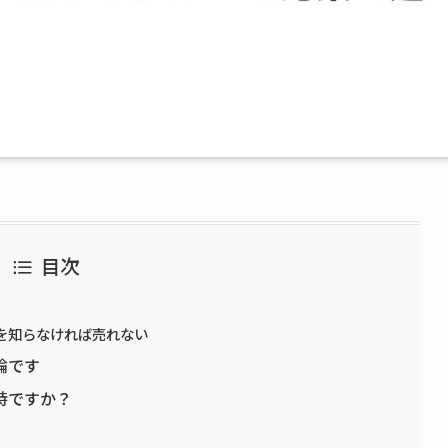
目次
を知らなければ売れない
論です
時ですか？