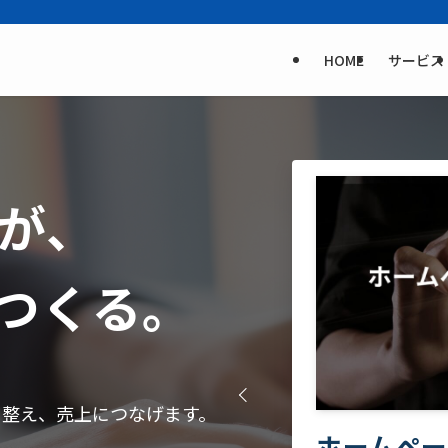
HOME
サービス
者が、
をつくる。
けて整え、売上につなげます。
って終わりでは
AI