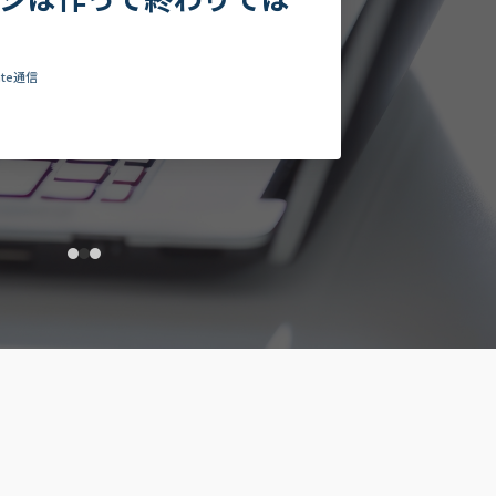
？自動化スキルの将来性とこ
ら必要な能力
月2日
仕事効率化