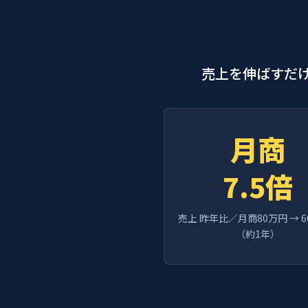
売上を伸ばすだ
月商
7.5倍
売上 昨年比／月商80万円 → 6
（約1年）